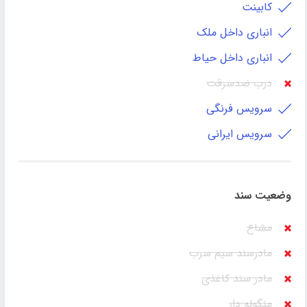
کابينت
انباری داخل ملک
انباری داخل حیاط
درب ضدسرقت
سرویس فرنگی
سرویس ایرانی
وضعیت سند
مشاع
مادرسند سیم سرب
مادر سند کاغذی
منگوله دار