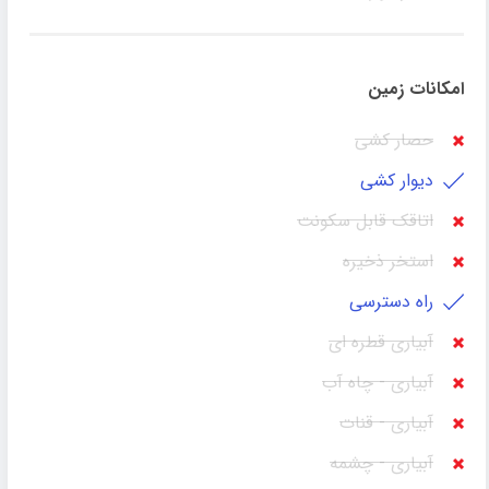
امکانات زمین
حصار کشی
دیوار کشی
اتاقک قابل سکونت
استخر ذخیره
راه دسترسی
آبیاری قطره ای
آبیاری - چاه آب
آبیاری - قنات
آبیاری - چشمه