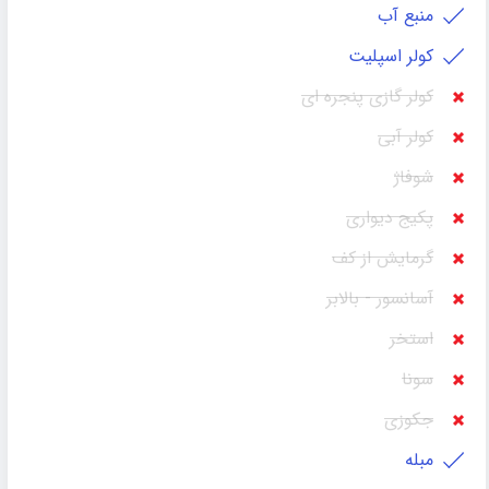
منبع آب
کولر اسپلیت
کولر گازی پنجره ای
کولر آبی
شوفاژ
پکیج دیواری
گرمایش از کف
آسانسور - بالابر
استخر
سونا
جکوزی
مبله