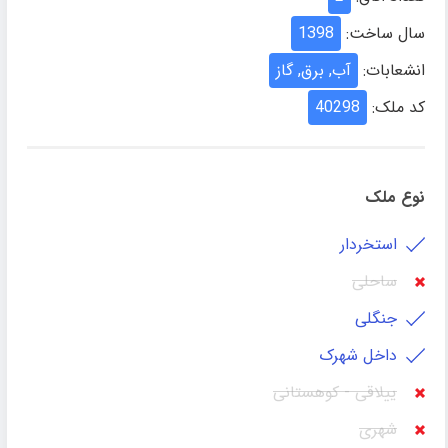
سال ساخت:
1398
انشعابات:
آب, برق, گاز
کد ملک:
40298
نوع ملک
استخردار
ساحلی
جنگلی
داخل شهرک
ییلاقی - کوهستانی
شهری