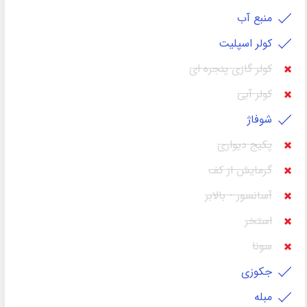
منبع آب
کولر اسپلیت
کولر گازی پنجره ای
کولر آبی
شوفاژ
پکیج دیواری
گرمایش از کف
آسانسور - بالابر
استخر
سونا
جکوزی
مبله