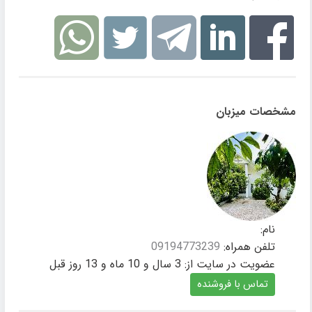
مشخصات میزبان
نام:
تلفن همراه:
09194773239
عضویت در سایت از:
3 سال و 10 ماه و 13 روز قبل