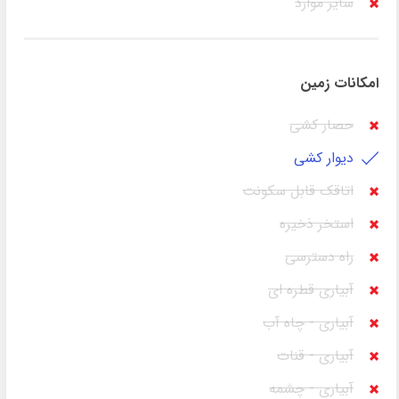
سایر موارد
امکانات زمین
حصار کشی
دیوار کشی
اتاقک قابل سکونت
استخر ذخیره
راه دسترسی
آبیاری قطره ای
آبیاری - چاه آب
آبیاری - قنات
آبیاری - چشمه