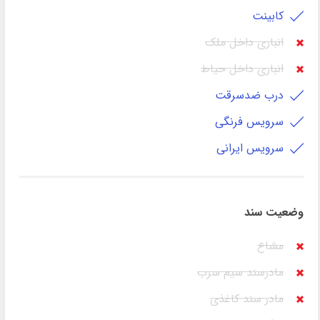
کابينت
انباری داخل ملک
انباری داخل حیاط
درب ضدسرقت
سرویس فرنگی
سرویس ایرانی
وضعیت سند
مشاع
مادرسند سیم سرب
مادر سند کاغذی