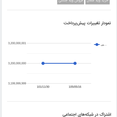
خرید ویلا شمال
فروش ویلا جنگلی
نمودار تغییرات پیش‌پرداخت
3,200,000,001
پی…
3,200,000,000
3,199,999,999
101/11/30
105/05/16
اشتراک در شبکه‌های اجتماعی