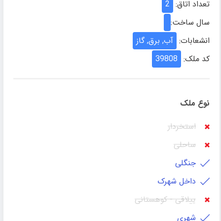
تعداد اتاق:
2
سال ساخت:
انشعابات:
آب, برق, گاز
کد ملک:
39808
نوع ملک
استخردار
ساحلی
جنگلی
داخل شهرک
ییلاقی - کوهستانی
شهری