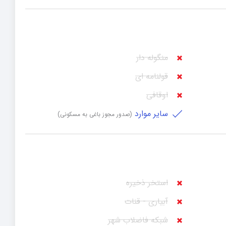
منگوله دار
قولنامه ای
اوقافی
سایر موارد
(صدور مجوز باغی به مسکونی)
استخر ذخیره
آبیاری - قنات
شبکه فاضلاب شهر