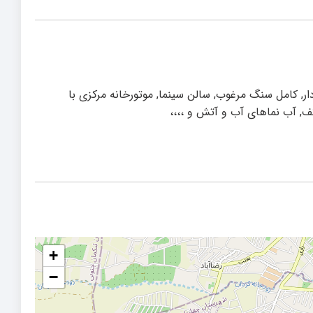
شهری, سنددار, کامل سنگ مرغوب, سالن سینما, موتورخانه مرکزی با
, آب نماهای آب و آتش و ،،،،
+
−