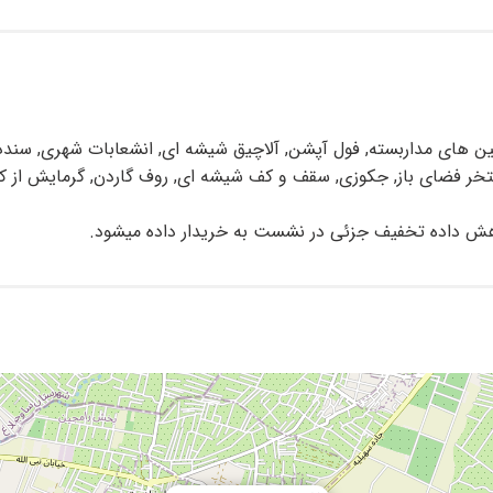
ساعته, پرده های برقی, دوربین های مداربسته, فول آپشن, آلاچیق شیشه ای, انشعابات 
خر فضای باز, جکوزی, سقف و کف شیشه ای, روف گاردن, گرمایش از کف