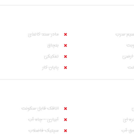
سیم سرب
مادر سند کاغذی
وبت
بنچاق
ارضی
تفکیکی
خت
پایان کار
ی
اتاقک قابل سکونت
ره ای
آبیاری - چاه آب
حق آب
سپتیک فاضلاب