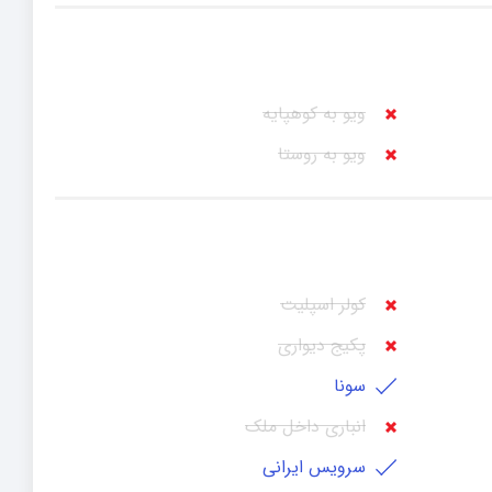
ویو به کوهپایه
ویو به روستا
کولر اسپلیت
پکیج دیواری
سونا
انباری داخل ملک
سرویس ایرانی