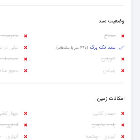
وضعیت سند
مشاع
مادرسند 
سند تک برگ
ثبتی در ن
(۴۴۷ متر با مشاعات)
شورایی
اصلاحات 
بنیادی
مجوز سا
امکانات زمین
حصار کشی
دیوار کش
راه دسترسی
آبیاری قط
آبیاری - چشمه
آبیاری - 