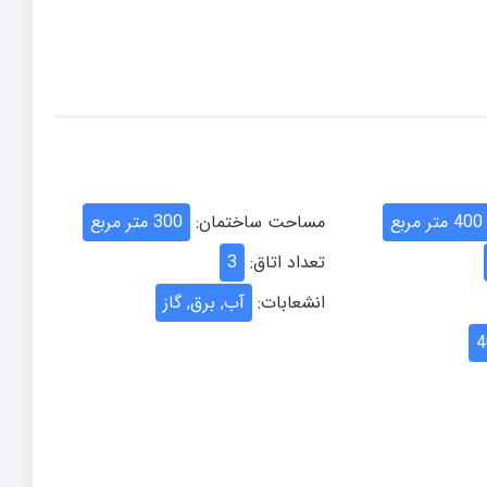
400 متر مربع
مساحت ساختمان:
300 متر مربع
تعداد اتاق:
3
انشعابات:
آب, برق, گاز
4