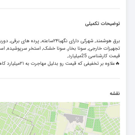
توضیحات تکمیلی
برق هوشمند, شهرکی دارای نگهبا۲۴
تجهیزات خارجی, سونا بخار, سونا خشک, استخر سرپوشیده, است
قیمت کارشناسی 25میلیارد,
🔥علاوه بر تخفیفی که قیمت رو بدلیل مهاجرت به ۲۱میلیارد کاهش داده تخفیف جزئی در نشست به خریدار داده میشود.
نقشه