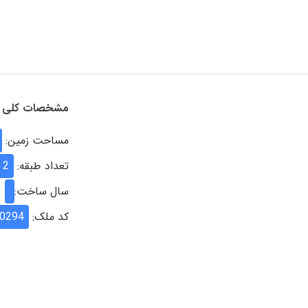
مشخصات کلی
مساحت زمین:
تعداد طبقه:
2
سال ساخت:
کد ملک:
0294