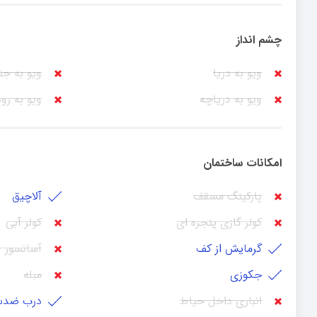
چشم انداز
ویو به دریا
ویو به جن
ویو به دریاچه
ویو به رو
امکانات ساختمان
پارکینگ مسقف
آلاچیق
کولر گازی پنجره ای
کولر آبی
گرمایش از کف
آسانسور - 
جکوزی
مبله
انباری داخل حیاط
درب ضدس