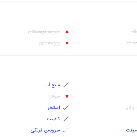
گل
ویو به کوهستان
دخانه
ویو به شهر
منبع آب
شوفاژ
بالابر
استخر
کابينت
رقت
سرویس فرنگی