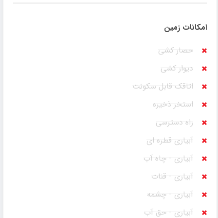
امکانات زمین
حصار کشی
دیوار کشی
اتاقک قابل سکونت
استخر ذخیره
راه دسترسی
آبیاری قطره ای
آبیاری - چاه آب
آبیاری - قنات
آبیاری - چشمه
آبیاری - حق آب