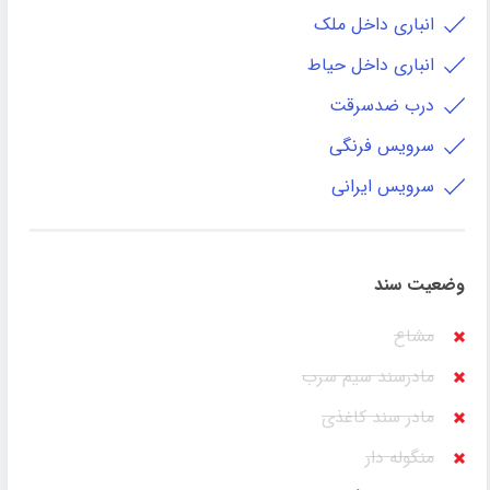
انباری داخل ملک
انباری داخل حیاط
درب ضدسرقت
سرویس فرنگی
سرویس ایرانی
وضعیت سند
مشاع
مادرسند سیم سرب
مادر سند کاغذی
منگوله دار