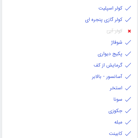
کولر اسپلیت
کولر گازی پنجره ای
کولر آبی
شوفاژ
پکیج دیواری
گرمایش از کف
آسانسور - بالابر
استخر
سونا
جکوزی
مبله
کابينت