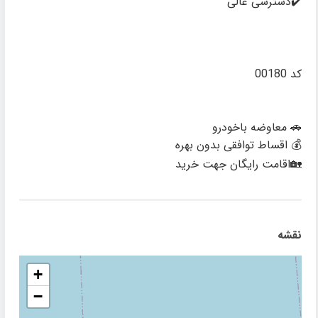
✔️دسترسی عالی
کد 00180
🚗 معاوضه باخودرو
💰 اقساط توافقی بدون بهره
🏡اقامت رایگان جهت خرید
نقشه
+
−