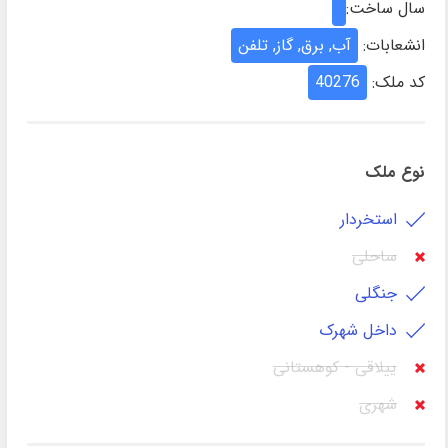
سال ساخت:
انشعابات:
آب, برق, گاز, تلفن
کد ملک:
40276
نوع ملک
استخردار
ساحلی
جنگلی
داخل شهرک
ییلاقی - کوهستانی
شهری