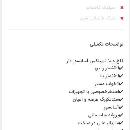
سپتیک فاضلاب
شبکه فاضلاب شهر
توضیحات تکمیلی
کاخ ویلا تریبلکس آسانسور دار
✔️400متر زمین
✔️450متر بنا
✔️4خواب مستر
✔️استخرخصوصی با تجهیزات
✔️سندتکبرگ عرصه و اعیان
✔️آسانسور
✔️پروانه ساختمانی
✔️متریال عالی در ساخت