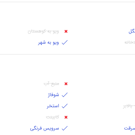
گل
ویو به کوهستان
دخانه
ویو به شهر
منبع آب
شوفاژ
بالابر
استخر
کابينت
رقت
سرویس فرنگی