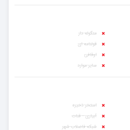
منگوله دار
قولنامه ای
اوقافی
سایر موارد
استخر ذخیره
آبیاری - قنات
شبکه فاضلاب شهر