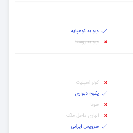
ویو به کوهپایه
ویو به روستا
کولر اسپلیت
پکیج دیواری
سونا
انباری داخل ملک
سرویس ایرانی