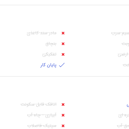
سیم سرب
مادر سند کاغذی
وبت
بنچاق
ارضی
تفکیکی
خت
پایان کار
ی
اتاقک قابل سکونت
ره ای
آبیاری - چاه آب
حق آب
سپتیک فاضلاب