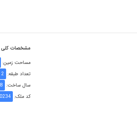
مشخصات کلی
مساحت زمین:
تعداد طبقه:
2
سال ساخت:
8
کد ملک:
0234