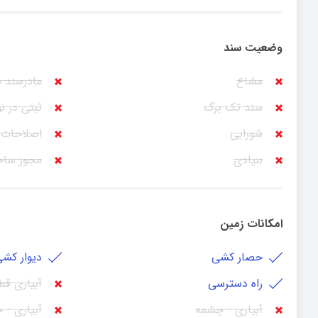
وضعیت سند
مشاع
مادرسند 
سند تک برگ
ثبتی در ن
شورایی
اصلاحات 
بنیادی
مجوز سا
امکانات زمین
حصار کشی
دیوار کش
راه دسترسی
آبیاری قط
آبیاری - چشمه
آبیاری - 