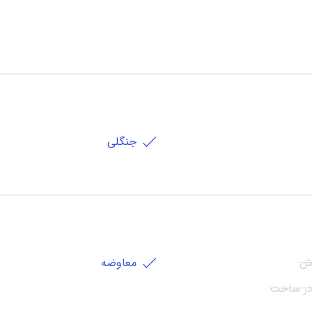
جنگلی
ش
معاوضه
در ساخت