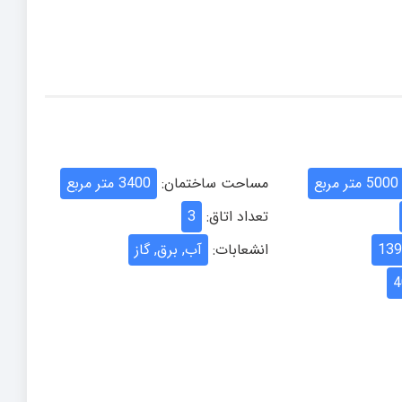
5000 متر مربع
مساحت ساختمان:
3400 متر مربع
تعداد اتاق:
3
139
انشعابات:
آب, برق, گاز
4