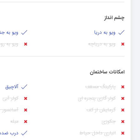
چشم انداز
ویو به دریا
ویو به جن
ویو به دریاچه
ویو به رو
امکانات ساختمان
پارکینگ مسقف
آلاچیق
کولر گازی پنجره ای
کولر آبی
گرمایش از کف
آسانسور - 
جکوزی
مبله
انباری داخل حیاط
درب ضدس